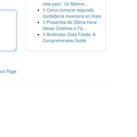
este país : Un Memor...
1
Cómo comprar segunda
ciudadanía mexicana en línea
1
Presentes de Última Hora:
Ideias Criativas e Fá...
1
Amibroker Data Feeds: A
Comprehensive Guide
ort Page