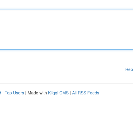
Rep
d
|
Top Users
| Made with
Kliqqi CMS
|
All RSS Feeds