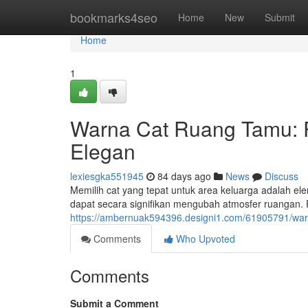
Home
bookmarks4seo
Home
New
Submit
Home
1
Warna Cat Ruang Tamu: 
Elegan
lexiesgka551945
84 days ago
News
Discuss
Memilih cat yang tepat untuk area keluarga adalah 
dapat secara signifikan mengubah atmosfer ruangan. 
https://ambernuak594396.designi1.com/61905791/war
Comments
Who Upvoted
Comments
Submit a Comment