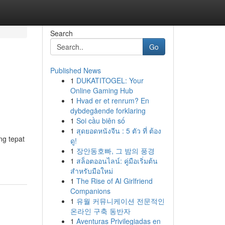
Search
Go
Published News
1
DUKATITOGEL: Your
Online Gaming Hub
1
Hvad er et renrum? En
dybdegående forklaring
1
Soi cầu biên số
1
สุดยอดหนังจีน : 5 ตัว ที่ ต้อง
ng tepat
ดู!
1
장안동호빠, 그 밤의 풍경
1
สล็อตออนไลน์: คู่มือเริ่มต้น
สำหรับมือใหม่
1
The Rise of AI Girlfriend
Companions
1
유월 커뮤니케이션 전문적인
온라인 구축 동반자
1
Aventuras Privilegiadas en