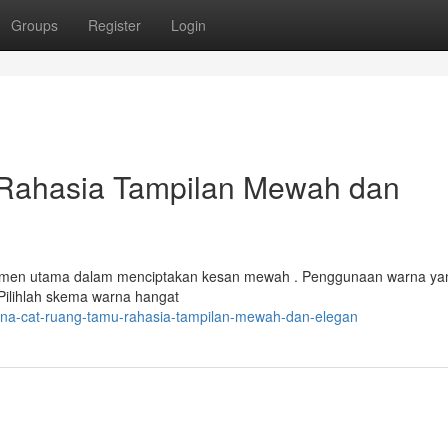
Groups
Register
Login
Rahasia Tampilan Mewah dan
elemen utama dalam menciptakan kesan mewah . Penggunaan warna ya
Pilihlah skema warna hangat
na-cat-ruang-tamu-rahasia-tampilan-mewah-dan-elegan