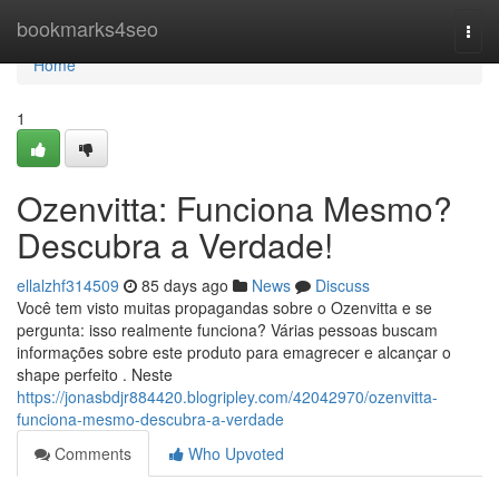
Home
bookmarks4seo
Togg
navi
Home
1
Ozenvitta: Funciona Mesmo?
Descubra a Verdade!
ellalzhf314509
85 days ago
News
Discuss
Você tem visto muitas propagandas sobre o Ozenvitta e se
pergunta: isso realmente funciona? Várias pessoas buscam
informações sobre este produto para emagrecer e alcançar o
shape perfeito . Neste
https://jonasbdjr884420.blogripley.com/42042970/ozenvitta-
funciona-mesmo-descubra-a-verdade
Comments
Who Upvoted