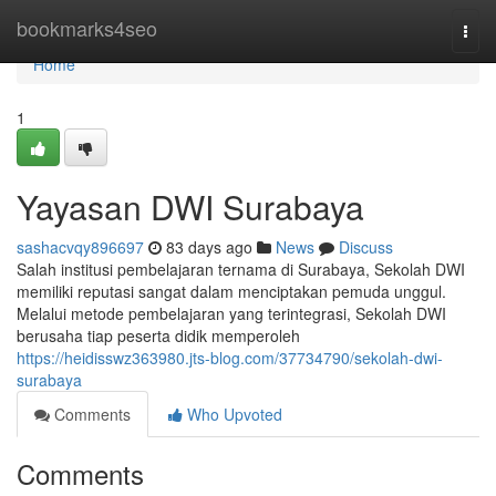
Home
bookmarks4seo
Togg
navi
Home
1
Yayasan DWI Surabaya
sashacvqy896697
83 days ago
News
Discuss
Salah institusi pembelajaran ternama di Surabaya, Sekolah DWI
memiliki reputasi sangat dalam menciptakan pemuda unggul.
Melalui metode pembelajaran yang terintegrasi, Sekolah DWI
berusaha tiap peserta didik memperoleh
https://heidisswz363980.jts-blog.com/37734790/sekolah-dwi-
surabaya
Comments
Who Upvoted
Comments