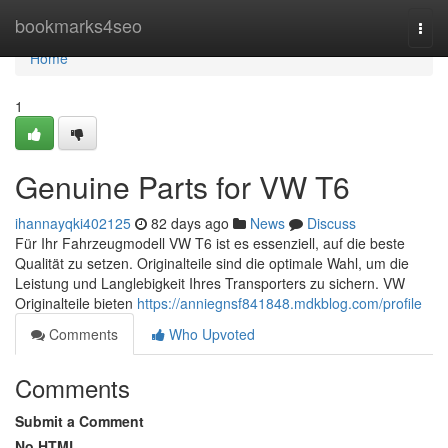
Home
bookmarks4seo
Togg
navi
Home
1
Genuine Parts for VW T6
ihannayqki402125
82 days ago
News
Discuss
Für Ihr Fahrzeugmodell VW T6 ist es essenziell, auf die beste
Qualität zu setzen. Originalteile sind die optimale Wahl, um die
Leistung und Langlebigkeit Ihres Transporters zu sichern. VW
Originalteile bieten
https://anniegnsf841848.mdkblog.com/profile
Comments
Who Upvoted
Comments
Submit a Comment
No HTML