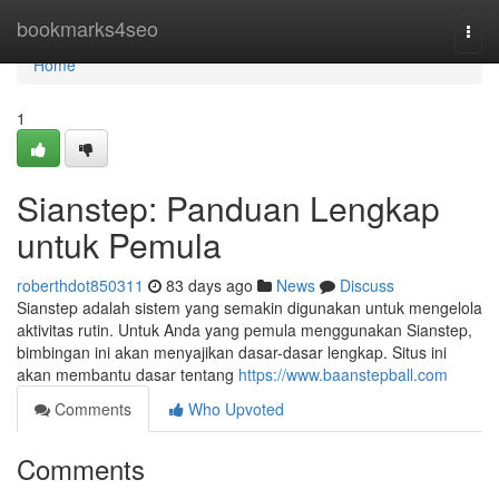
Home
bookmarks4seo
Togg
navi
Home
1
Sianstep: Panduan Lengkap
untuk Pemula
roberthdot850311
83 days ago
News
Discuss
Sianstep adalah sistem yang semakin digunakan untuk mengelola
aktivitas rutin. Untuk Anda yang pemula menggunakan Sianstep,
bimbingan ini akan menyajikan dasar-dasar lengkap. Situs ini
akan membantu dasar tentang
https://www.baanstepball.com
Comments
Who Upvoted
Comments