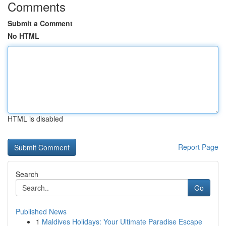
Comments
Submit a Comment
No HTML
HTML is disabled
Report Page
Search
Go
Published News
1
Maldives Holidays: Your Ultimate Paradise Escape