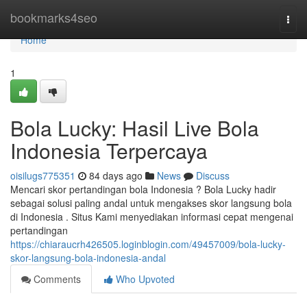
Home
bookmarks4seo
Togg
navi
Home
1
Bola Lucky: Hasil Live Bola
Indonesia Terpercaya
oisilugs775351
84 days ago
News
Discuss
Mencari skor pertandingan bola Indonesia ? Bola Lucky hadir
sebagai solusi paling andal untuk mengakses skor langsung bola
di Indonesia . Situs Kami menyediakan informasi cepat mengenai
pertandingan
https://chiaraucrh426505.loginblogin.com/49457009/bola-lucky-
skor-langsung-bola-indonesia-andal
Comments
Who Upvoted