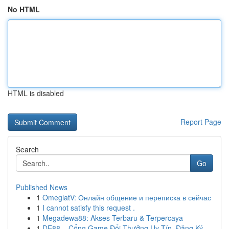
No HTML
HTML is disabled
Report Page
Search
Go
Published News
1
OmeglatV: Онлайн общение и переписка в сейчас
1
I cannot satisfy this request .
1
Megadewa88: Akses Terbaru & Terpercaya
1
DE88 – Cổng Game Đổi Thưởng Uy Tín, Đăng Ký