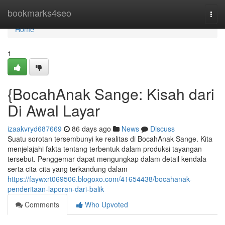
Home
bookmarks4seo
Togg
navi
Home
1
{BocahAnak Sange: Kisah dari
Di Awal Layar
izaakvryd687669
86 days ago
News
Discuss
Suatu sorotan tersembunyi ke realitas di BocahAnak Sange. Kita
menjelajahi fakta tentang terbentuk dalam produksi tayangan
tersebut. Penggemar dapat mengungkap dalam detail kendala
serta cita-cita yang terkandung dalam
https://faywxrt069506.blogoxo.com/41654438/bocahanak-
penderitaan-laporan-dari-balik
Comments
Who Upvoted