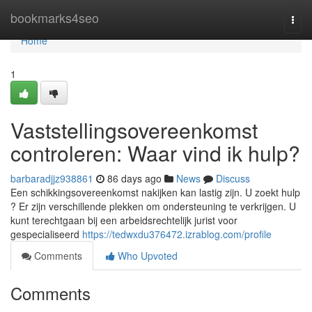
Home
bookmarks4seo
Togg
navi
Home
1
Vaststellingsovereenkomst
controleren: Waar vind ik hulp?
barbaradjjz938861
86 days ago
News
Discuss
Een schikkingsovereenkomst nakijken kan lastig zijn. U zoekt hulp
? Er zijn verschillende plekken om ondersteuning te verkrijgen. U
kunt terechtgaan bij een arbeidsrechtelijk jurist voor
gespecialiseerd
https://tedwxdu376472.izrablog.com/profile
Comments
Who Upvoted
Comments