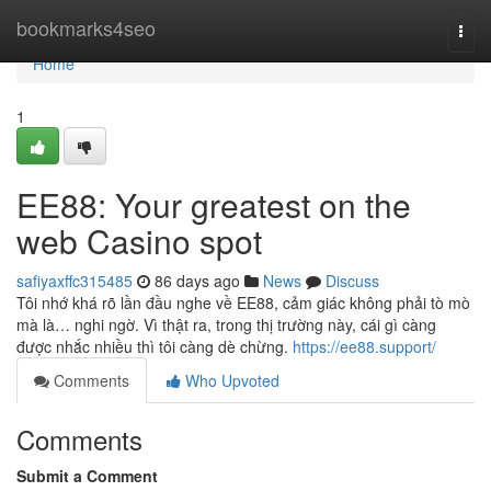
Home
bookmarks4seo
Togg
navi
Home
1
EE88: Your greatest on the
web Casino spot
safiyaxffc315485
86 days ago
News
Discuss
Tôi nhớ khá rõ lần đầu nghe về EE88, cảm giác không phải tò mò
mà là… nghi ngờ. Vì thật ra, trong thị trường này, cái gì càng
được nhắc nhiều thì tôi càng dè chừng.
https://ee88.support/
Comments
Who Upvoted
Comments
Submit a Comment