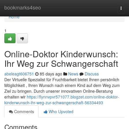
Home
bookmarks4seo
Togg
navi
Home
1
Online-Doktor Kinderwunsch:
Ihr Weg zur Schwangerschaft
abeleagt606751
85 days ago
News
Discuss
Der Virtuelle Spezialist für Fruchtbarkeit bietet Ihnen persönlich
Möglichkeit , Ihren Wunsch nach einem Kind auf dem Weg zum
Ziel zu bringen. Durch unserer innovativen Online-Beratung
erhalten wir
https://flynnvpvr571077.blogzet.com/online-doktor-
kinderwunsch-ihr-weg-zur-schwangerschaft-56334493
Comments
Who Upvoted
Comments