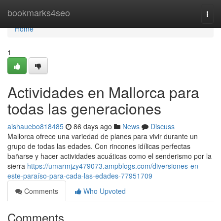
Home
bookmarks4seo
Togg
navi
Home
1
Actividades en Mallorca para
todas las generaciones
aishauebo818485
86 days ago
News
Discuss
Mallorca ofrece una variedad de planes para vivir durante un
grupo de todas las edades. Con rincones idílicas perfectas
bañarse y hacer actividades acuáticas como el senderismo por la
sierra
https://umarmjzy479073.ampblogs.com/diversiones-en-
este-paraíso-para-cada-las-edades-77951709
Comments
Who Upvoted
Comments