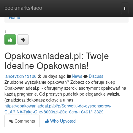
Home
bookmarks4seo
Togg
navi
Home
1
Opakowaniadeal.pl: Twoje
Idealne Opakowania!
lancevzxr913126
86 days ago
News
Discuss
Znudzone wyszukanie opakowań? Zobacz co oferuje sklep
Opakowaniadeal.pl - oferujemy szeroki asortyment opakowań na
każdą pragnienie. Od prostych pudełek po eleganckie walizki,
{znajdziesz|dokonasz odkrycia u nas
https://opakowaniadeal.pl/pl/p/Serwetki-do-dyspenserow-
CLARINA-Take-One-8000szt-20x16cm-16461/13329
Comments
Who Upvoted