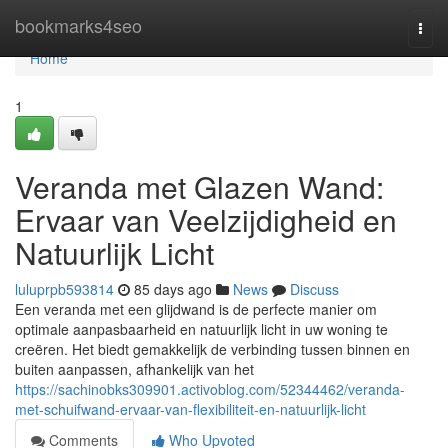
Home
bookmarks4seo
Togg
navi
Home
1
Veranda met Glazen Wand:
Ervaar van Veelzijdigheid en
Natuurlijk Licht
luluprpb593814
85 days ago
News
Discuss
Een veranda met een glijdwand is de perfecte manier om
optimale aanpasbaarheid en natuurlijk licht in uw woning te
creëren. Het biedt gemakkelijk de verbinding tussen binnen en
buiten aanpassen, afhankelijk van het
https://sachinobks309901.activoblog.com/52344462/veranda-
met-schuifwand-ervaar-van-flexibiliteit-en-natuurlijk-licht
Comments
Who Upvoted