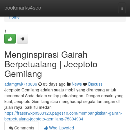
Home
bookmarks4seo
Togg
navi
Home
1
Menginspirasi Gairah
Berpetualang | Jeeptoto
Gemilang
adamgtwk713836
85 days ago
News
Discuss
Jeeptoto Gemilang adalah suatu mobil yang dirancang untuk
menemani Anda dalam setiap petualangan. Dengan desain yang
kuat, Jeeptoto Gemilang siap menghadapi segala tantangan di
jalan raya, baik itu medan
https://fraserwxpn363120.pages10.com/membangkitkan-gairah-
berpetualang-jeeptoto-gemilang-75694934
Comments
Who Upvoted