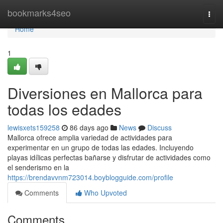
Home
bookmarks4seo
Togg
navi
Home
1
Diversiones en Mallorca para
todas los edades
lewisxets159258
86 days ago
News
Discuss
Mallorca ofrece amplia variedad de actividades para
experimentar en un grupo de todas las edades. Incluyendo
playas idílicas perfectas bañarse y disfrutar de actividades como
el senderismo en la
https://brendavvnm723014.boyblogguide.com/profile
Comments
Who Upvoted
Comments