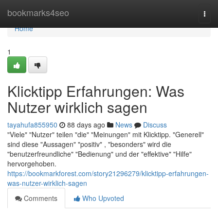
Home
bookmarks4seo
Togg
navi
Home
1
Klicktipp Erfahrungen: Was
Nutzer wirklich sagen
tayahufa855950
88 days ago
News
Discuss
"Viele" "Nutzer" teilen "die" "Meinungen" mit Klicktipp. "Generell"
sind diese "Aussagen" "positiv" , "besonders" wird die
"benutzerfreundliche" "Bedienung" und der "effektive" "Hilfe"
hervorgehoben.
https://bookmarkforest.com/story21296279/klicktipp-erfahrungen-
was-nutzer-wirklich-sagen
Comments
Who Upvoted