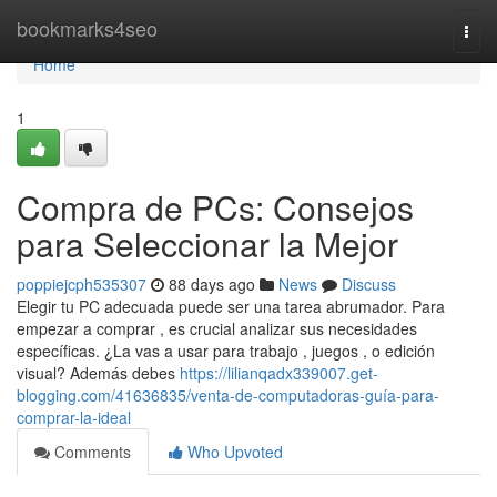
Home
bookmarks4seo
Togg
navi
Home
1
Compra de PCs: Consejos
para Seleccionar la Mejor
poppiejcph535307
88 days ago
News
Discuss
Elegir tu PC adecuada puede ser una tarea abrumador. Para
empezar a comprar , es crucial analizar sus necesidades
específicas. ¿La vas a usar para trabajo , juegos , o edición
visual? Además debes
https://lilianqadx339007.get-
blogging.com/41636835/venta-de-computadoras-guía-para-
comprar-la-ideal
Comments
Who Upvoted