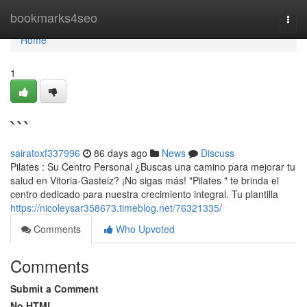
Home
bookmarks4seo
Togg
navi
Home
1
```
sairatoxf337996
86 days ago
News
Discuss
Pilates : Su Centro Personal ¿Buscas una camino para mejorar tu
salud en Vitoria-Gasteiz? ¡No sigas más! "Pilates " te brinda el
centro dedicado para nuestra crecimiento integral. Tu plantilla
https://nicoleysar358673.timeblog.net/76321335/
Comments
Who Upvoted
Comments
Submit a Comment
No HTML