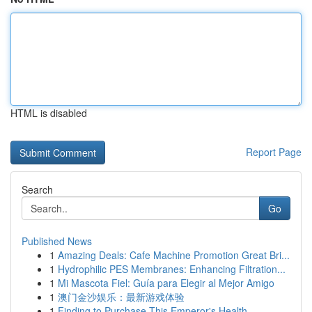
HTML is disabled
Report Page
Search
Go
Published News
1
Amazing Deals: Cafe Machine Promotion Great Bri...
1
Hydrophilic PES Membranes: Enhancing Filtration...
1
Mi Mascota Fiel: Guía para Elegir al Mejor Amigo
1
澳门金沙娱乐：最新游戏体验
1
Finding to Purchase This Emperor's Health...