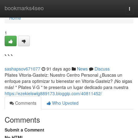
Home
bookmarks4seo
Togg
navi
Home
1
```
sashapsov671077
91 days ago
News
Discuss
Pilates Vitoria-Gasteiz: Nuestro Centro Personal ¿Buscas un
enfoque para optimizar tu bienestar en Vitoria-Gasteiz? ¡No sigas
más! " Pilates V-G " te presenta un lugar dedicado para nuestra
https://ezekielswlg889173.bloggip.com/40811452/
Comments
Who Upvoted
Comments
Submit a Comment
No HTML