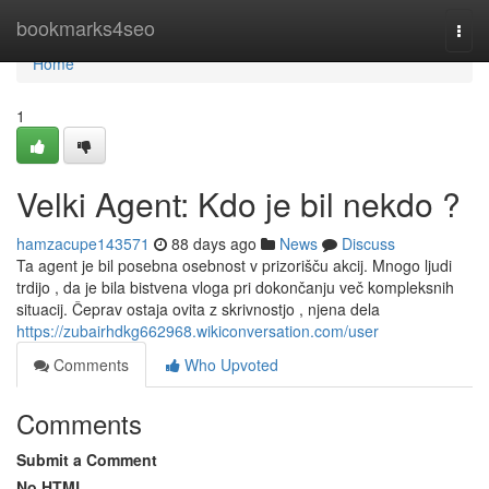
Home
bookmarks4seo
Togg
navi
Home
1
Velki Agent: Kdo je bil nekdo ?
hamzacupe143571
88 days ago
News
Discuss
Ta agent je bil posebna osebnost v prizorišču akcij. Mnogo ljudi
trdijo , da je bila bistvena vloga pri dokončanju več kompleksnih
situacij. Čeprav ostaja ovita z skrivnostjo , njena dela
https://zubairhdkg662968.wikiconversation.com/user
Comments
Who Upvoted
Comments
Submit a Comment
No HTML