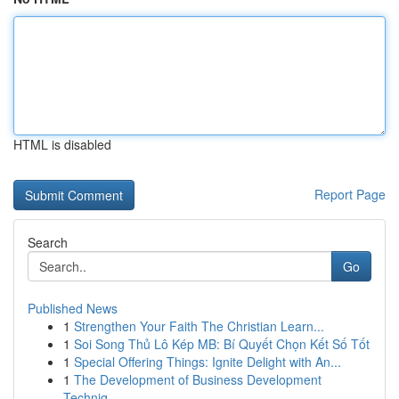
HTML is disabled
Report Page
Search
Go
Published News
1
Strengthen Your Faith The Christian Learn...
1
Soi Song Thủ Lô Kép MB: Bí Quyết Chọn Kết Số Tốt
1
Special Offering Things: Ignite Delight with An...
1
The Development of Business Development
Techniq...