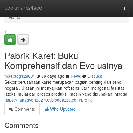
Home
bookmarks4seo
Togg
navi
Home
1
Pabrik Karet: Buku
Komprehensif dan Evolusinya
maebtog128681
86 days ago
News
Discuss
Sektor perusahaan karet merupakan bagian penting dari sendi
negara . Ulasan ini menyajikan referensi utuh mengenai fasilitas
lateks, mulai dari proses produksi, mesin yang digunakan, hingga
https://nanagvgh262707.bloggazzo.com/profile
Comments
Who Upvoted
Comments