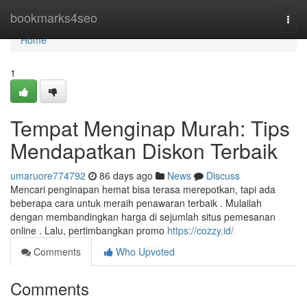
Home
bookmarks4seo
Togg
navi
Home
1
Tempat Menginap Murah: Tips
Mendapatkan Diskon Terbaik
umaruore774792
86 days ago
News
Discuss
Mencari penginapan hemat bisa terasa merepotkan, tapi ada
beberapa cara untuk meraih penawaran terbaik . Mulailah
dengan membandingkan harga di sejumlah situs pemesanan
online . Lalu, pertimbangkan promo
https://cozzy.id/
Comments
Who Upvoted
Comments