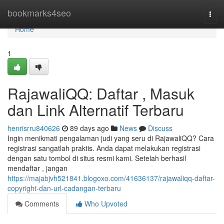
Home
bookmarks4seo
Togg
navi
Home
1
RajawaliQQ: Daftar , Masuk
dan Link Alternatif Terbaru
henrisrru840626
89 days ago
News
Discuss
Ingin menikmati pengalaman judi yang seru di RajawaliQQ? Cara
registrasi sangatlah praktis. Anda dapat melakukan registrasi
dengan satu tombol di situs resmi kami. Setelah berhasil
mendaftar , jangan
https://majabjvh521841.blogoxo.com/41636137/rajawaliqq-daftar-
copyright-dan-url-cadangan-terbaru
Comments
Who Upvoted