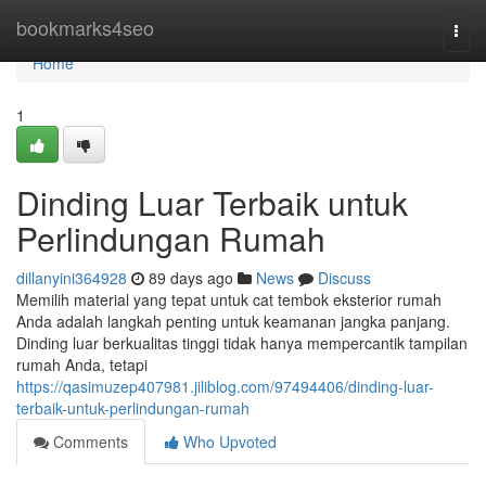
Home
bookmarks4seo
Togg
navi
Home
1
Dinding Luar Terbaik untuk
Perlindungan Rumah
dillanyini364928
89 days ago
News
Discuss
Memilih material yang tepat untuk cat tembok eksterior rumah
Anda adalah langkah penting untuk keamanan jangka panjang.
Dinding luar berkualitas tinggi tidak hanya mempercantik tampilan
rumah Anda, tetapi
https://qasimuzep407981.jiliblog.com/97494406/dinding-luar-
terbaik-untuk-perlindungan-rumah
Comments
Who Upvoted