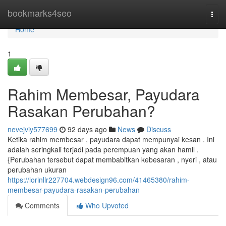
Home
bookmarks4seo
Togg
navi
Home
1
Rahim Membesar, Payudara
Rasakan Perubahan?
nevejviy577699
92 days ago
News
Discuss
Ketika rahim membesar , payudara dapat mempunyai kesan . Ini
adalah seringkali terjadi pada perempuan yang akan hamil .
{Perubahan tersebut dapat membabitkan kebesaran , nyeri , atau
perubahan ukuran
https://lorinllr227704.webdesign96.com/41465380/rahim-
membesar-payudara-rasakan-perubahan
Comments
Who Upvoted