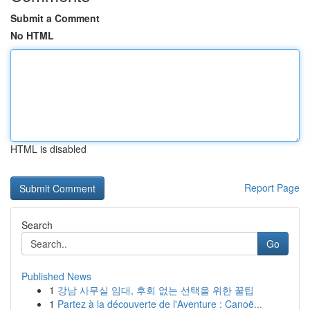
Submit a Comment
No HTML
HTML is disabled
Report Page
Search
Go
Published News
1
강남 사무실 임대, 후회 없는 선택을 위한 꿀팁
1
Partez à la découverte de l'Aventure : Canoë...