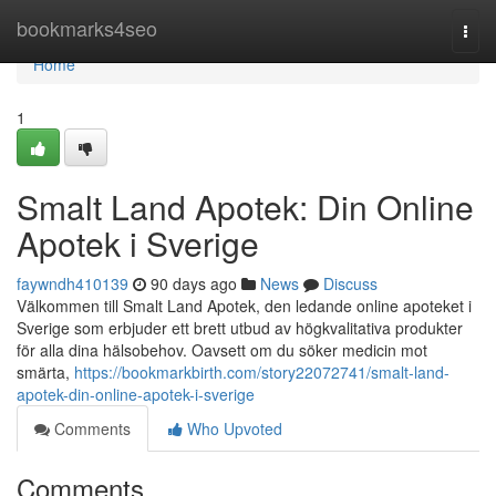
Home
bookmarks4seo
Togg
navi
Home
1
Smalt Land Apotek: Din Online
Apotek i Sverige
faywndh410139
90 days ago
News
Discuss
Välkommen till Smalt Land Apotek, den ledande online apoteket i
Sverige som erbjuder ett brett utbud av högkvalitativa produkter
för alla dina hälsobehov. Oavsett om du söker medicin mot
smärta,
https://bookmarkbirth.com/story22072741/smalt-land-
apotek-din-online-apotek-i-sverige
Comments
Who Upvoted
Comments