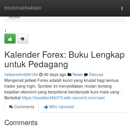
Home
bookmarks4seo
Togg
navi
Home
1
Kalender Forex: Buku Lengkap
untuk Pedagang
nelsonivhn686164
90 days ago
News
Discuss
Mengenali jadwal Forex adalah kunci yang krusial bagi semua
trader yang ingin. Sumber ini menyediakan rincian tentang
kejadian ekonomi yang berpotensi berdampak kurs mata uang .
Berbekal
https://tessisbz456370.wiki-racconti.com/user
Comments
Who Upvoted
Comments