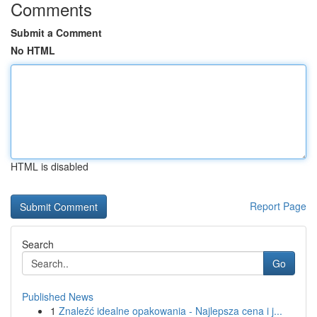
Comments
Submit a Comment
No HTML
HTML is disabled
Report Page
Search
Go
Published News
1
Znaleźć idealne opakowania - Najlepsza cena i j...