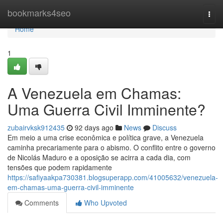
Home
bookmarks4seo
Togg
navi
Home
1
A Venezuela em Chamas:
Uma Guerra Civil Imminente?
zubairvksk912435
92 days ago
News
Discuss
Em meio a uma crise econômica e política grave, a Venezuela
caminha precariamente para o abismo. O conflito entre o governo
de Nicolás Maduro e a oposição se acirra a cada dia, com
tensões que podem rapidamente
https://safiyaakpa730381.blogsuperapp.com/41005632/venezuela-
em-chamas-uma-guerra-civil-imminente
Comments
Who Upvoted