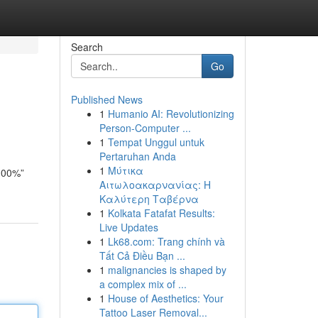
Search
Go
Published News
1
Humanio AI: Revolutionizing
Person-Computer ...
1
Tempat Unggul untuk
Pertaruhan Anda
1
Μύτικα
100%”
Αιτωλοακαρνανίας: Η
Καλύτερη Ταβέρνα
1
Kolkata Fatafat Results:
Live Updates
1
Lk68.com: Trang chính và
Tất Cả Điều Bạn ...
1
malignancies is shaped by
a complex mix of ...
1
House of Aesthetics: Your
Tattoo Laser Removal...