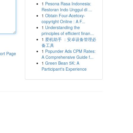
1
Pesona Rasa Indonesia:
Restoran Indo Unggul di ...
1
Obtain Four-Acetoxy-
copyright Online : A F...
1
Understanding the
principles of efficient finan...
1
爱机助手 ：安卓设备管理必
备工具
1
Popunder Ads CPM Rates:
ort Page
A Comprehensive Guide f...
1
Green Bean 5K: A
Participant's Experience