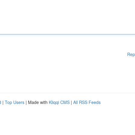
Rep
d
|
Top Users
| Made with
Kliqqi CMS
|
All RSS Feeds