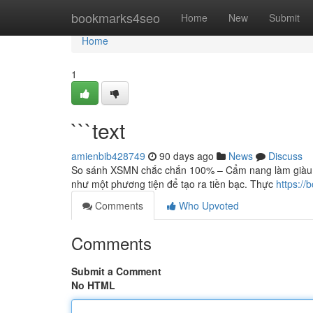
Home
bookmarks4seo
Home
New
Submit
Home
1
```text
amienbib428749
90 days ago
News
Discuss
So sánh XSMN chắc chắn 100% – Cẩm nang làm giàu 
như một phương tiện để tạo ra tiền bạc. Thực
https:/
Comments
Who Upvoted
Comments
Submit a Comment
No HTML