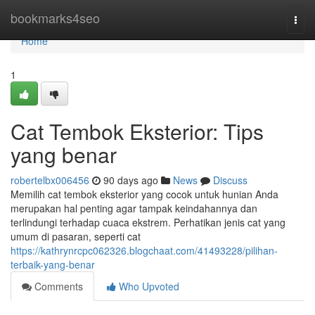
Home
bookmarks4seo
Togg
navi
Home
1
Cat Tembok Eksterior: Tips
yang benar
robertelbx006456
90 days ago
News
Discuss
Memilih cat tembok eksterior yang cocok untuk hunian Anda
merupakan hal penting agar tampak keindahannya dan
terlindungi terhadap cuaca ekstrem. Perhatikan jenis cat yang
umum di pasaran, seperti cat
https://kathrynrcpc062326.blogchaat.com/41493228/pilihan-
terbaik-yang-benar
Comments
Who Upvoted