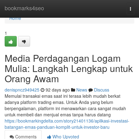
Home
bookmarks4seo
Togg
navi
Home
1
Media Perdagangan Logam
Mulia: Langkah Lengkap untuk
Orang Awam
denispncz949425
92 days ago
News
Discuss
Memulai transaksi emas saat ini terasa lebih mudah berkat
adanya platform trading emas. Untuk Anda yang belum
berpengalaman, platform ini menawarkan cara sangat mudah
untuk membeli dan menjual emas tanpa harus datang
https://bookmarkingdelta.com/story21401136/aplikasi-investasi-
batangan-emas-panduan-komplit-untuk-investor-baru
Comments
Who Upvoted