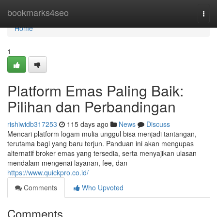
Home
bookmarks4seo
Togg
navi
Home
1
Platform Emas Paling Baik:
Pilihan dan Perbandingan
rishiwidb317253
115 days ago
News
Discuss
Mencari platform logam mulia unggul bisa menjadi tantangan,
terutama bagi yang baru terjun. Panduan ini akan mengupas
alternatif broker emas yang tersedia, serta menyajikan ulasan
mendalam mengenai layanan, fee, dan
https://www.quickpro.co.id/
Comments
Who Upvoted
Comments