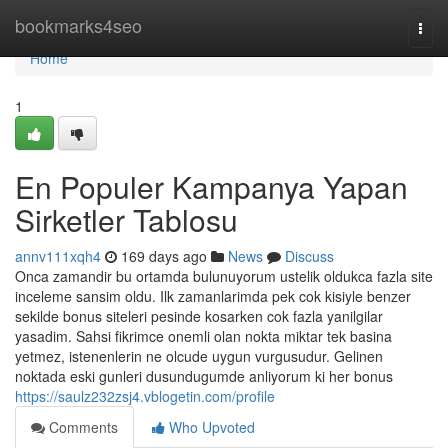
Home
bookmarks4seo
Togg
navi
Home
1
En Populer Kampanya Yapan
Sirketler Tablosu
annv111xqh4
169 days ago
News
Discuss
Onca zamandir bu ortamda bulunuyorum ustelik oldukca fazla site
inceleme sansim oldu. Ilk zamanlarimda pek cok kisiyle benzer
sekilde bonus siteleri pesinde kosarken cok fazla yanilgilar
yasadim. Sahsi fikrimce onemli olan nokta miktar tek basina
yetmez, istenenlerin ne olcude uygun vurgusudur. Gelinen
noktada eski gunleri dusundugumde anliyorum ki her bonus
https://saulz232zsj4.vblogetin.com/profile
Comments
Who Upvoted