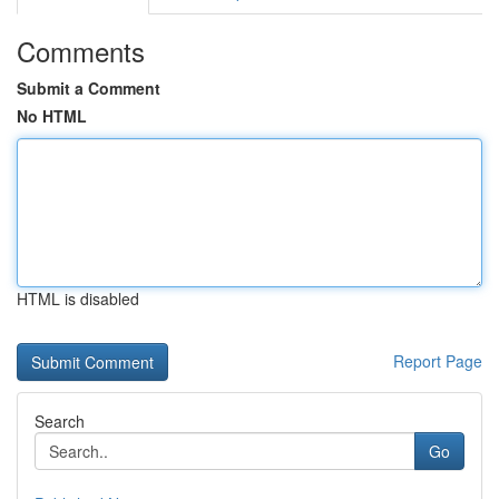
Comments
Submit a Comment
No HTML
HTML is disabled
Report Page
Search
Go