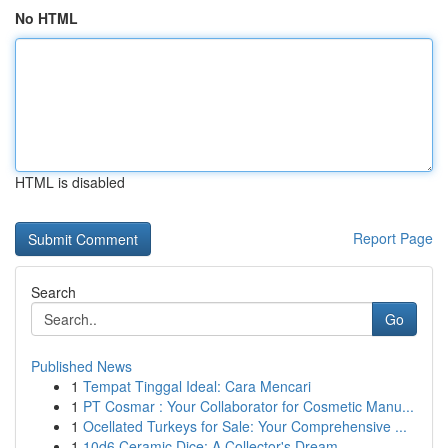
No HTML
HTML is disabled
Report Page
Search
Go
Published News
1
Tempat Tinggal Ideal: Cara Mencari
1
PT Cosmar : Your Collaborator for Cosmetic Manu...
1
Ocellated Turkeys for Sale: Your Comprehensive ...
1
10d6 Ceramic Dice: A Collector's Dream