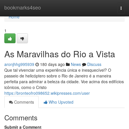
Home
bookmarks4seo
Togg
navi
Home
1
As Maravilhas do Rio a Vista
aronjhhg995939
180 days ago
News
Discuss
Que tal vivenciar uma experiência única e inesquecível? O
passeio de helicóptero sobre o Rio de Janeiro é a maneira
perfeita para admirar a beleza da cidade. Voe acima dos edifícios
icônicos, como o Cristo
https://bronteofro098652.wikipresses.com/user
Comments
Who Upvoted
Comments
Submit a Comment