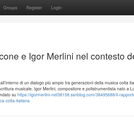
Groups
Register
Login
icone e Igor Merlini nel contesto d
 all’interno di un dialogo più ampio tra generazioni della musica colta ita
scrittura musicale. Igor Merlini, compositore e polistrumentista nato a L
ondato su
https://igormerlini-net38158.ssnblog.com/38495688/il-rapport
a-colta-italiana