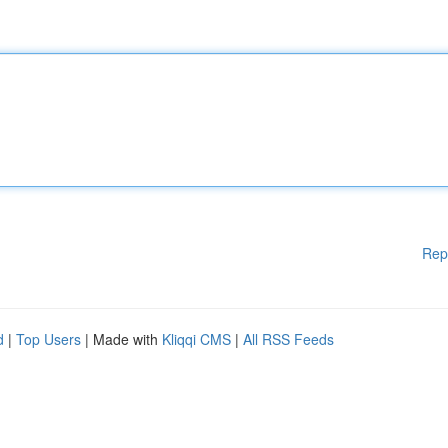
Rep
d
|
Top Users
| Made with
Kliqqi CMS
|
All RSS Feeds