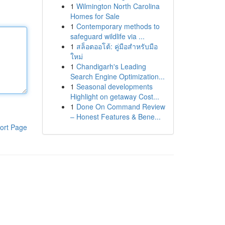
1
Wilmington North Carolina
Homes for Sale
1
Contemporary methods to
safeguard wildlife via ...
1
สล็อตออโต้: คู่มือสำหรับมือ
ใหม่
1
Chandigarh's Leading
Search Engine Optimization...
1
Seasonal developments
Highlight on getaway Cost...
1
Done On Command Review
– Honest Features & Bene...
ort Page