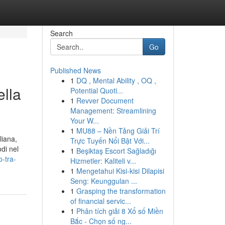
Search
Go
Published News
1
DQ , Mental Ability , OQ ,
ella
Potential Quoti...
1
Revver Document
Management: Streamlining
Your W...
1
MU88 – Nền Tảng Giải Trí
liana,
Trực Tuyến Nổi Bật Với...
odi nel
1
Beşiktaş Escort Sağladığı
o-tra-
Hizmetler: Kaliteli v...
1
Mengetahui Kisi-kisi Dilapisi
Seng: Keunggulan ...
1
Grasping the transformation
of financial servic...
1
Phân tích giải 8 Xổ số Miền
Bắc - Chọn số ng...