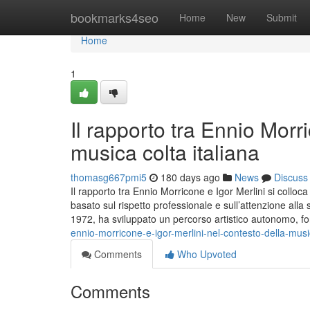
Home
bookmarks4seo
Home
New
Submit
Home
1
Il rapporto tra Ennio Morr
musica colta italiana
thomasg667pmi5
180 days ago
News
Discuss
Il rapporto tra Ennio Morricone e Igor Merlini si colloca
basato sul rispetto professionale e sull’attenzione alla 
1972, ha sviluppato un percorso artistico autonomo, f
ennio-morricone-e-igor-merlini-nel-contesto-della-music
Comments
Who Upvoted
Comments