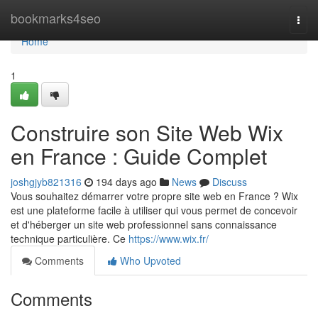
Home
bookmarks4seo
Togg
navi
Home
1
Construire son Site Web Wix
en France : Guide Complet
joshgjyb821316
194 days ago
News
Discuss
Vous souhaitez démarrer votre propre site web en France ? Wix
est une plateforme facile à utiliser qui vous permet de concevoir
et d'héberger un site web professionnel sans connaissance
technique particulière. Ce
https://www.wix.fr/
Comments
Who Upvoted
Comments