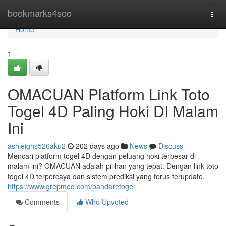
Home
bookmarks4seo
Togg
navi
Home
1
OMACUAN Platform Link Toto
Togel 4D Paling Hoki DI Malam
Ini
ashleighs526aku2
202 days ago
News
Discuss
Mencari platform togel 4D dengan peluang hoki terbesar di
malam ini? OMACUAN adalah pilihan yang tepat. Dengan link toto
togel 4D terpercaya dan sistem prediksi yang terus terupdate,
https://www.grepmed.com/bandaretogel
Comments
Who Upvoted