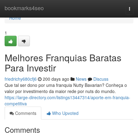
Home
bookmarks4seo
Togg
navi
Home
1
Melhores Franquias Baratas
Para Investir
friedrichy680cfj6
200 days ago
News
Discuss
Que tal ser dono por uma franquia Nutty Bavarian? Conheça o
valor por investimento da maior rede por nuts do mundo.
https://large-directory.com/listings13447314/aporte-em-franquia-
competitiva
Comments
Who Upvoted
Comments