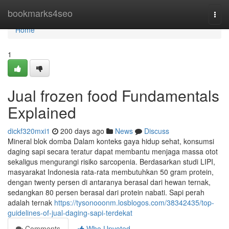
Home
bookmarks4seo
Togg
navi
Home
1
Jual frozen food Fundamentals
Explained
dickf320mxi1
200 days ago
News
Discuss
Mineral blok domba Dalam konteks gaya hidup sehat, konsumsi
daging sapi secara teratur dapat membantu menjaga massa otot
sekaligus mengurangi risiko sarcopenia. Berdasarkan studi LIPI,
masyarakat Indonesia rata-rata membutuhkan 50 gram protein,
dengan twenty persen di antaranya berasal dari hewan ternak,
sedangkan 80 persen berasal dari protein nabati. Sapi perah
adalah ternak
https://tysonooonm.losblogos.com/38342435/top-
guidelines-of-jual-daging-sapi-terdekat
Comments
Who Upvoted