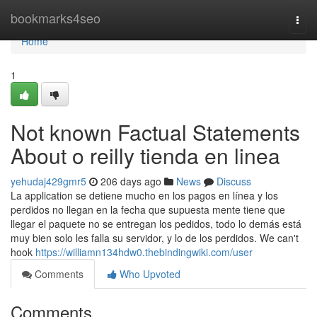
Home
bookmarks4seo
Togg
navi
Home
1
Not known Factual Statements
About o reilly tienda en linea
yehudaj429gmr5
206 days ago
News
Discuss
La application se detiene mucho en los pagos en línea y los
perdidos no llegan en la fecha que supuesta mente tiene que
llegar el paquete no se entregan los pedidos, todo lo demás está
muy bien solo les falla su servidor, y lo de los perdidos. We can't
hook
https://williamn134hdw0.thebindingwiki.com/user
Comments
Who Upvoted
Comments