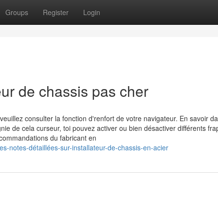
Groups
Register
Login
eur de chassis pas cher
veuillez consulter la fonction d'renfort de votre navigateur. En savoir 
e de cela curseur, toi pouvez activer ou bien désactiver différents fr
ecommandations du fabricant en
notes-détaillées-sur-installateur-de-chassis-en-acier