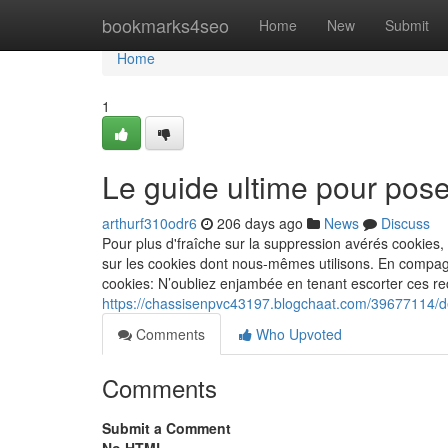
Home
bookmarks4seo
Home
New
Submit
Home
1
Le guide ultime pour pos
arthurf310odr6
206 days ago
News
Discuss
Pour plus d'fraîche sur la suppression avérés cookies, 
sur les cookies dont nous-mêmes utilisons. En compagni
cookies: N’oubliez enjambée en tenant escorter ces r
https://chassisenpvc43197.blogchaat.com/39677114/des-
Comments
Who Upvoted
Comments
Submit a Comment