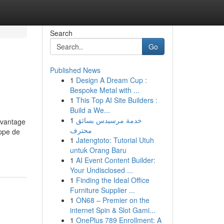
Search
Go
Published News
1
Design A Dream Cup :
Bespoke Metal with ...
1
This Top AI Site Builders :
Build a We...
1
خدمة مرسيدس بسائق
davantage
محترف
appe de
1
Jatengtoto: Tutorial Utuh
untuk Orang Baru
1
AI Event Content Builder:
Your Undisclosed ...
1
Finding the Ideal Office
Furniture Supplier ...
1
ON68 – Premier on the
internet Spin & Slot Gami...
1
OnePlus 789 Enrollment: A