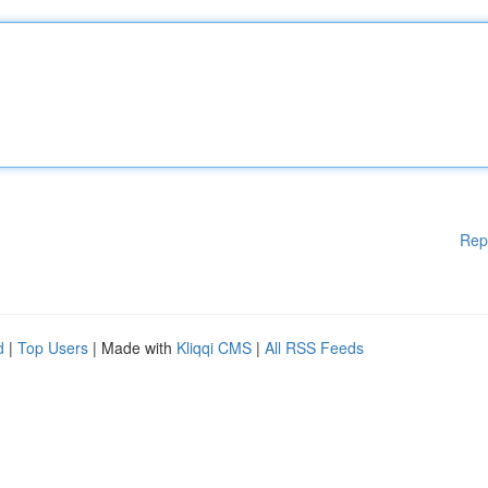
Rep
d
|
Top Users
| Made with
Kliqqi CMS
|
All RSS Feeds