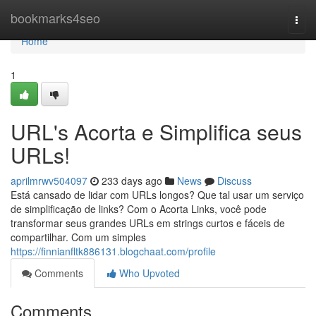
Home
bookmarks4seo
Togg
navi
Home
1
URL's Acorta e Simplifica seus
URLs!
aprilmrwv504097
233 days ago
News
Discuss
Está cansado de lidar com URLs longos? Que tal usar um serviço
de simplificação de links? Com o Acorta Links, você pode
transformar seus grandes URLs em strings curtos e fáceis de
compartilhar. Com um simples
https://finnianfltk886131.blogchaat.com/profile
Comments
Who Upvoted
Comments