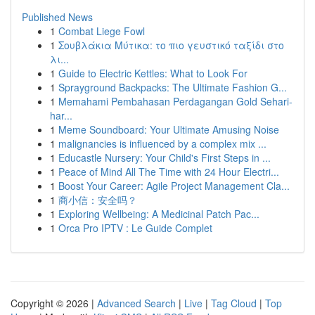
Published News
1
Combat Liege Fowl
1
Σουβλάκια Μύτικα: το πιο γευστικό ταξίδι στο
λι...
1
Guide to Electric Kettles: What to Look For
1
Sprayground Backpacks: The Ultimate Fashion G...
1
Memahami Pembahasan Perdagangan Gold Sehari-
har...
1
Meme Soundboard: Your Ultimate Amusing Noise
1
malignancies is influenced by a complex mix ...
1
Educastle Nursery: Your Child's First Steps in ...
1
Peace of Mind All The Time with 24 Hour Electri...
1
Boost Your Career: Agile Project Management Cla...
1
商小信：安全吗？
1
Exploring Wellbeing: A Medicinal Patch Pac...
1
Orca Pro IPTV : Le Guide Complet
Copyright © 2026 |
Advanced Search
|
Live
|
Tag Cloud
|
Top