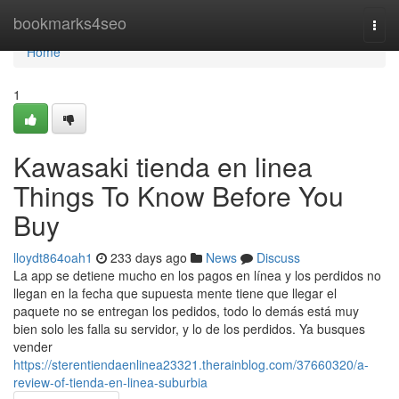
Home
bookmarks4seo
Togg
navi
Home
1
Kawasaki tienda en linea
Things To Know Before You
Buy
lloydt864oah1
233 days ago
News
Discuss
La app se detiene mucho en los pagos en línea y los perdidos no
llegan en la fecha que supuesta mente tiene que llegar el
paquete no se entregan los pedidos, todo lo demás está muy
bien solo les falla su servidor, y lo de los perdidos. Ya busques
vender
https://sterentiendaenlinea23321.therainblog.com/37660320/a-
review-of-tienda-en-linea-suburbia