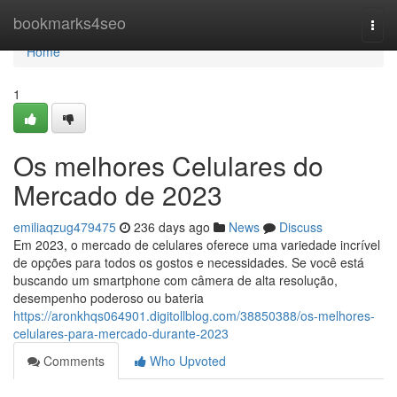
Home
bookmarks4seo
Togg
navi
Home
1
Os melhores Celulares do
Mercado de 2023
emiliaqzug479475
236 days ago
News
Discuss
Em 2023, o mercado de celulares oferece uma variedade incrível
de opções para todos os gostos e necessidades. Se você está
buscando um smartphone com câmera de alta resolução,
desempenho poderoso ou bateria
https://aronkhqs064901.digitollblog.com/38850388/os-melhores-
celulares-para-mercado-durante-2023
Comments
Who Upvoted