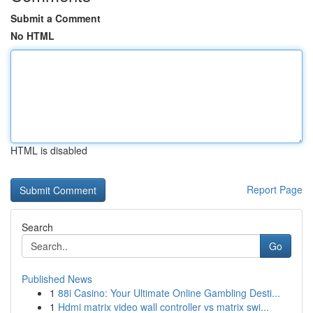
Submit a Comment
No HTML
HTML is disabled
Report Page
Search
Go
Published News
1
88i Casino: Your Ultimate Online Gambling Desti...
1
Hdmi matrix video wall controller vs matrix swi...