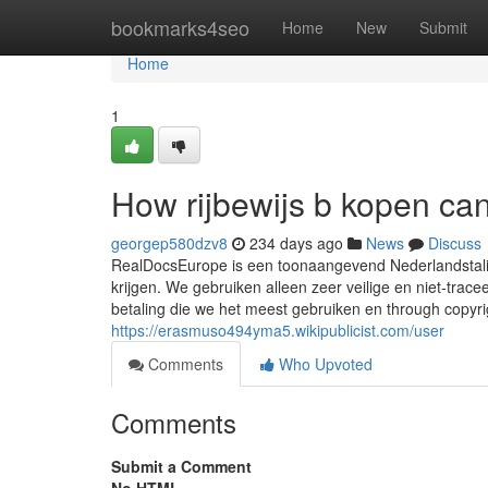
Home
bookmarks4seo
Home
New
Submit
Home
1
How rijbewijs b kopen ca
georgep580dzv8
234 days ago
News
Discuss
RealDocsEurope is een toonaangevend Nederlandstalig
krijgen. We gebruiken alleen zeer veilige en niet-tra
betaling die we het meest gebruiken en through copyri
https://erasmuso494yma5.wikipublicist.com/user
Comments
Who Upvoted
Comments
Submit a Comment