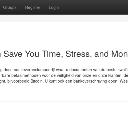
Groups
Register
Login
n Save You Time, Stress, and Mon
 documentleveranciersbedrijf waar u documenten van de beste kwalite
ceerbare betaalmethoden voor de veiligheid van onze en onze klanten, d
ght, bijvoorbeeld Bitcoin. U kunt ook een bankoverschrijving doen. Wes