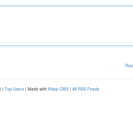
Rep
d
|
Top Users
| Made with
Kliqqi CMS
|
All RSS Feeds