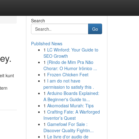
Search
Go
Published News
1
LC Winford: Your Guide to
ey.
SEO Growth
1
{Rindo de Mim Pra Não
Chorar: O Humor Irônico ...
1
Frozen Chicken Feet
it kunt
1
I am do not have
e
permission to satisfy this .
tern
1
Arduino Boards Explained:
A Beginner's Guide to...
1
Akomodasi Murah: Tips
1
Crafting Fate: A Warforged
Inventor’s Quest
1
Gamefowl For Sale :
Discover Quality Fightin...
1
Le livre d'or audio de