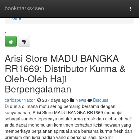
Home
bookmarks4seo
Togg
navi
Home
1
Arisi Store MADU BANGKA
RR1669: Distributor Kurma &
Oleh-Oleh Haji
Berpengalaman
carlosp641axq4
237 days ago
News
Discuss
Di dunia di mana mutu sering bersaing bersama dengan
kenyamanan, Arisi Store MADU BANGKA RR1669 menonjol
sebagai sumber tepercaya untuk kurma grosir dan oleh-oleh haji.
anda dapat menemukan komitmen terhadap keistimewaan yang
memperkaya perjalanan spiritual anda bersama kurma fresh dan
premium dan juga hadiah yang dipersonalisasi, toko ini