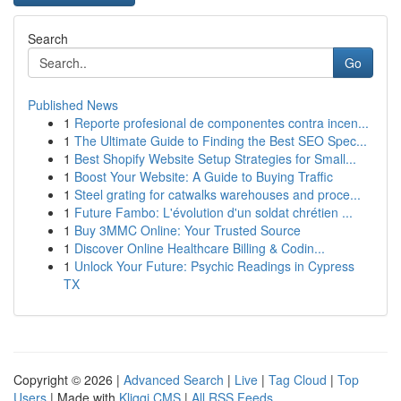
Search
Go
Published News
1
Reporte profesional de componentes contra incen...
1
The Ultimate Guide to Finding the Best SEO Spec...
1
Best Shopify Website Setup Strategies for Small...
1
Boost Your Website: A Guide to Buying Traffic
1
Steel grating for catwalks warehouses and proce...
1
Future Fambo: L'évolution d'un soldat chrétien ...
1
Buy 3MMC Online: Your Trusted Source
1
Discover Online Healthcare Billing & Codin...
1
Unlock Your Future: Psychic Readings in Cypress
TX
Copyright © 2026 |
Advanced Search
|
Live
|
Tag Cloud
|
Top
Users
| Made with
Kliqqi CMS
|
All RSS Feeds